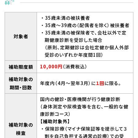
・35歳未満の被扶養者
・35歳～39歳の（配偶者を除く）被扶養者
・35歳未満の被保険者で、会社以外で定
対象者
期健康診断を受診した場合
（原則、定期健診は会社定健か個人外部
受診のいずれか年度間1回）
10,000円
（消費税込）
補助限度額
補助対象の
年度内（4月～翌年3月）に
１回
に限る。
期間・回数
国内の健診・医療機関が行う健康診断
（身体測定や尿検査等を含む、一般的な健
康診断コース）
【補助対象外】
補助対象の
・保険診療（マイナ保険証等を提示して３
検査
割を自己負担する通常の診療）での受