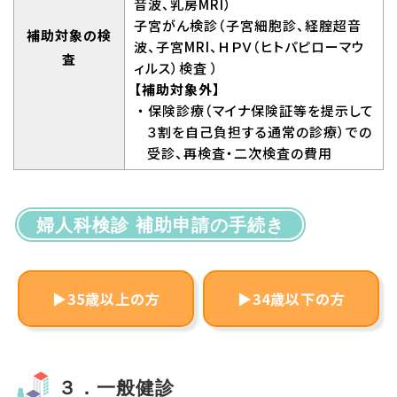
音波、乳房MRI）
子宮がん検診（子宮細胞診、経腟超音
補助対象の検
波、子宮MRI、ＨＰＶ（ヒトパピローマウ
査
ィルス）検査 ）
【補助対象外】
・保険診療（マイナ保険証等を提示して
３割を自己負担する通常の診療）での
受診、再検査・二次検査の費用
婦人科検診 補助申請の手続き
▶35歳以上の方
▶34歳以下の方
３．一般健診