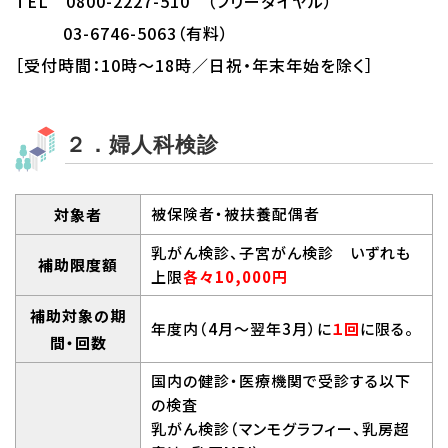
TEL 0800-2227-510 （フリーダイヤル）
03-6746-5063（有料）
［受付時間：10時～18時／日祝・年末年始を除く］
２．婦人科検診
被保険者・被扶養配偶者
対象者
乳がん検診、子宮がん検診 いずれも
補助限度額
上限
各々10,000円
補助対象の期
年度内（4月～翌年3月）に
１回
に限る。
間・回数
国内の健診・医療機関で受診する以下
の検査
乳がん検診（マンモグラフィー、乳房超