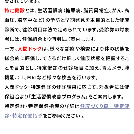
奨
されています。
特定健診
とは、生活習慣病（糖尿病、脂質異常症、がん、高
血圧、脳卒中など）の予防と早期発見を主目的とした健康
診断で、健診項目は法で定められています。受診券の対象
者には、健保組合より個別にご案内します。
一方、
人間ドック
は、様々な診察や検査により体の状態を
総合的に評価し、できるだけ詳しく健康状態を把握するこ
とを目的とし、特定健診の健診項目に加え、胃カメラ、肺
機能、CT、MRIなど様々な検査を行います。
人間ドック・特定健診の健診結果に応じて、対象者には健
保組合より『
生活習慣改善プログラム
』をご案内します。
特定健診・特定保健指導の詳細は
健康づくり編－特定健
診・特定保健指導
をご参照ください 。