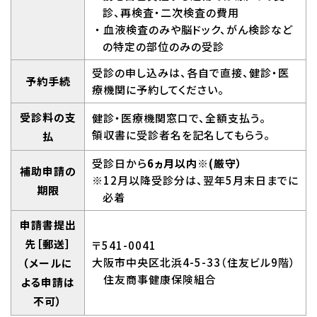
診、再検査・二次検査の費用
・血液検査のみや脳ドック、がん検診など
の特定の部位のみの受診
受診の申し込みは、各自で直接、健診・医
予約手続
療機関に予約してください。
受診料の支
健診・医療機関窓口で、全額支払う。
領収書に受診者名を記名してもらう。
払
受診日から
6ヵ月以内
※
(厳守）
補助申請の
※12月以降受診分は、翌年5月末日までに
期限
必着
申請書提出
先［郵送］
〒541-0041
大阪市中央区北浜4-5-33（住友ビル9階）
（メールに
住友商事健康保険組合
よる申請は
不可）