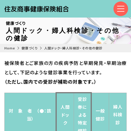
健康づくり
人間ドック・婦人科検診・その他
の健診
Home
健康づくり
人間ドック・婦人科検診・その他の健診
被保険者とご家族の方の疾病予防と早期発見・早期治療
として、下記のような健診事業を行っています。
（ただし、国内での受診が補助の対象です。）
受診
婦人
人間
券に
対 象 者 （●：該
一般
科検
ドッ
よる
当）
健診
診
ク
特定
健診