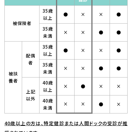
35歳
●
×
×
●
以上
被保険者
35歳
×
×
●
●
未満
35歳
●
×
×
●
以上
配偶
者
35歳
×
×
●
●
未満
被扶
養者
40歳
×
●
×
×
以上
上記
以外
40歳
×
×
●
×
未満
40歳以上の方は、特定健診または人間ドックの受診が推