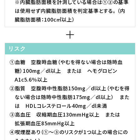
※内臓脂肪面積を計測している場合は①②の基準
は使用せず内臓脂肪面積を判定基準とする。 （内
臓脂肪面積：100c㎡以上）
リスク
①血糖 空腹時血糖（やむを得ない場合は随時血
糖）100mg／dl以上 または ヘモグロビン
A1c5.6％以上
②脂質 空腹時中性脂肪150mg／dl以上（やむを得
ない場合は随時中性脂肪175mg／dl以上） また
は HDLコレステロール40mg／dl未満
③高血圧 収縮期血圧130mmHg以上 または
拡張期血圧85mmHg以上
④喫煙歴あり（①～③のリスクが1つ以上の場合にの