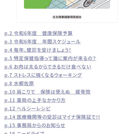
p.2 令和6年度 健康保険予算
p.3 令和6年度 年間スケジュール
p.4 毎年、健診を受けましょう！
p.5 特定保健指導って誰に案内が来るの？
p.6 お肉は太るからできるだけ食べない
p.7 ストレスに強くなるウォーキング
p.8 水郷佐原
p.10 肩こりで 保険は使えぬ 接骨院
p.11 薬局の上手なかかり方
p.12 ヘルシーレシピ
p.14 医療機関等の受診はマイナ保険証で!!
p.15 事務局からのお知らせ
p.16 ニードライブ